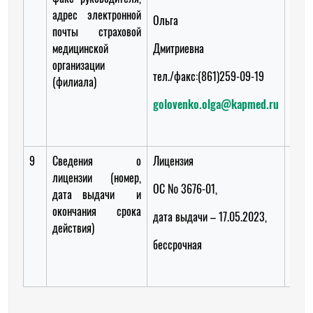
адрес электронной
Ольга
В
почты страховой
Вале
медицинской
Дмитриевна
организации
тел:
тел./факс:(861)259-09-19
(филиала)
kras
golovenko.olga@kapmed.ru
med.
9
Сведения о
Лицензия
Лице
лицензии (номер,
ОС № 3676-01,
ОС №
дата выдачи и
окончания срока
дата выдачи – 17.05.2023,
дат
действия)
30.0
бессрочная
бесс