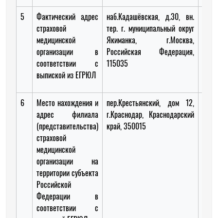
5
Фактический адрес
наб.Кадашёвская, д.30, вн.
Пере
страховой
тер. г. муниципальный округ
дом 
медицинской
Якиманка, г.Москва,
3.0
организации в
Российская Федерация,
Росс
соответствии с
115035
Феде
выпиской из ЕГРЮЛ
6
Место нахождения и
пер.Крестьянский, дом 12,
ул.К
адрес филиала
г.Краснодар, Краснодарский
г.Кра
(представительства)
край, 350015
Крас
страховой
край
медицинской
организации на
территории субъекта
Российской
Федерации в
соответствии с