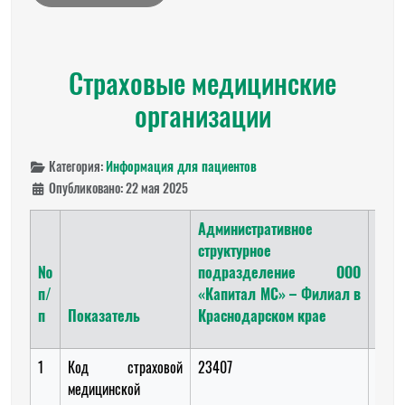
Страховые медицинские
организации
Категория:
Информация для пациентов
Опубликовано: 22 мая 2025
Административное
Кра
структурное
фи
№
подразделение ООО
«Стр
п/
«Капитал МС» – Филиал в
ком
п
Показатель
Краснодарском крае
Мед
1
Код страховой
23407
2360
медицинской