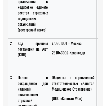
организации в
кодировке единого
реестра страховых
медицинских
организаций
(реестровый номер)
2
Код причины
770601001 – Москва
77
постановки на учет
Моск
231043002-Краснодар
(КПП)
2308
Крас
3
Полное и
Общество с ограниченной
Акци
сокращенное (при
ответственностью «Капитал
обще
наличии)
Медицинское Страхование»
«Стр
наименования
ком
(ООО «Капитал МС»)
страховой
Мед