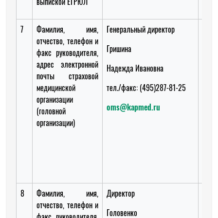
выпиской ЕГРЮЛ
7
Фамилия, имя,
Генеральный директор
Гене
отчество, телефон и
дире
Гришина
факс руководителя,
Толс
адрес электронной
Надежда Ивановна
почты страховой
Дмит
медицинской
тел./факс: (495)287-81-25
Вале
организации
oms@kapmed.ru
(головной
тел/
организации)
(495
soga
med
med.
8
Фамилия, имя,
Директор
Дире
отчество, телефон и
Головенко
Шеля
факс руководителя,