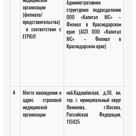
медицинской
Административное
(АО
организации
структурное подразделение
ком
(филиала/
ООО «Капитал МС» –
Мед»
представительства)
Филиал в Краснодарском
в соответствии с
крае (АСП ООО «Капитал
Крас
ЕГРЮЛ
МС» – Филиал в
фи
Краснодарском крае)
«Стр
комп
Мед»
назв
отсут
4
Место нахождения и
наб.Кадашёвская, д.30, вн.
Пере
адрес страховой
тер. г. муниципальный округ
дом 
медицинской
Якиманка, г.Москва,
3.0
организации
Российская Федерация,
Росс
115035
Феде