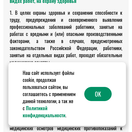
видах работ, на охрану здоровья
1. В целях охраны здоровья и сохранения способности к
труду, предупреждения и своевременного выявления
профессиональных заболеваний работники, занятые на
работах с вредными и (или) опасными производственными
факторами, а также в случаях, предусмотренных
законодательством Российской Федерации, работники,
занятые на отдельных видах работ, проходят обязательные
медицинские осмотры.
Наш сайт использует файлы
2. Перечень вредных и (или) опасных производственных
cookie, продолжая
факторов и работ, при выполнении которых проводятся
пользоваться сайтом, вы
обязательные предварительные медицинские осмотры при
OK
соглашаетесь с применением
поступлении на работу и периодические медицинские
данной технологии, а так же
осмотры, утверждается уполномоченным федеральным
с
Политикой
органом исполнительной власти.
конфиденциальности
.
3. В случае выявления при проведении обязательных
медицинских осмотров медицинских противопоказаний к