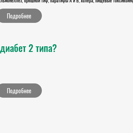
льмонеллез, брюшной тиф, паратифы А и Б, холера, пищевые токсикоинфе
Подробнее
диабет 2 типа?
Подробнее