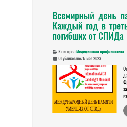
Всемирный день па
Каждый год в треть
погибших от СПИДа
Категория:
Медицинская профилактика
Опубликовано: 17 мая 2023
О
д
Ф
за
из