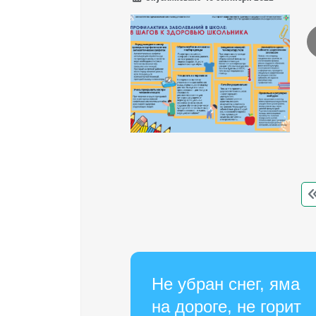
Не убран снег, яма
на дороге, не горит