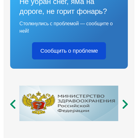
Не убран снег, яма на
дороге, не горит фонарь?
Столкнулись с проблемой — сообщите о
ней!
Сообщить о проблеме